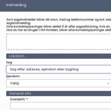
Indmelding
Som sagsindmelder bliver dit navn, mail og telefonnummer og evt. v
sagsindmelding.
Dine kontaktoplysninger bliver slettet 5 år efter sagsafslutning, hvis du
Hvis du har en bruger i FM Portalen, bliver dine kontaktoplysninger slette
Lokation
Søg:
Søg efter adresse, ejendom eller bygning
Ejendom:
Vælg
Generel info
Overskrift: *