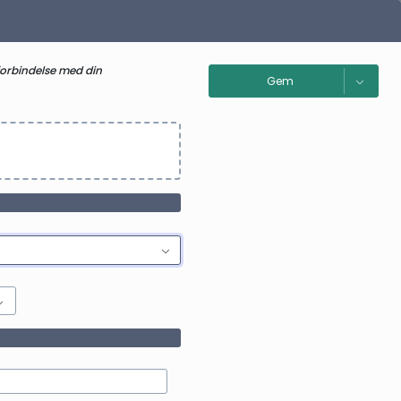
forbindelse med din
Gem
Skift ru